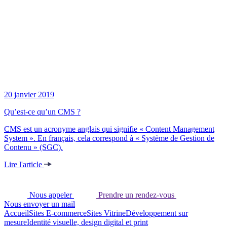
20 janvier 2019
Qu’est-ce qu’un CMS ?
CMS est un acronyme anglais qui signifie « Content Management
System ». En français, cela correspond à « Système de Gestion de
Contenu » (SGC).
Lire l'article
Nous appeler
Prendre un rendez-vous
Nous envoyer un mail
Accueil
Sites E-commerce
Sites Vitrine
Développement sur
mesure
Identité visuelle, design digital et print