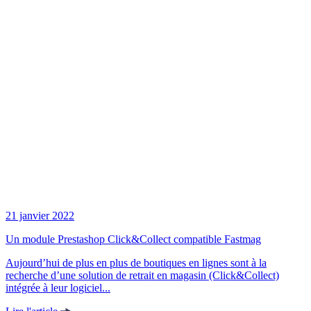
21 janvier 2022
Un module Prestashop Click&Collect compatible Fastmag
Aujourd’hui de plus en plus de boutiques en lignes sont à la
recherche d’une solution de retrait en magasin (Click&Collect)
intégrée à leur logiciel...